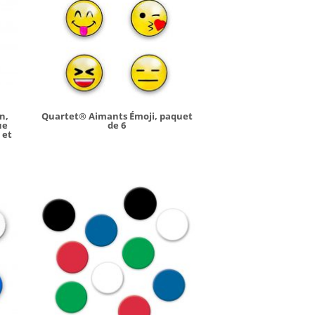
n,
Quartet® Aimants Émoji, paquet
ue
de 6
 et