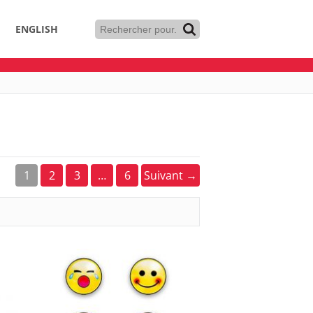
ENGLISH
1
2
3
…
6
Suivant →