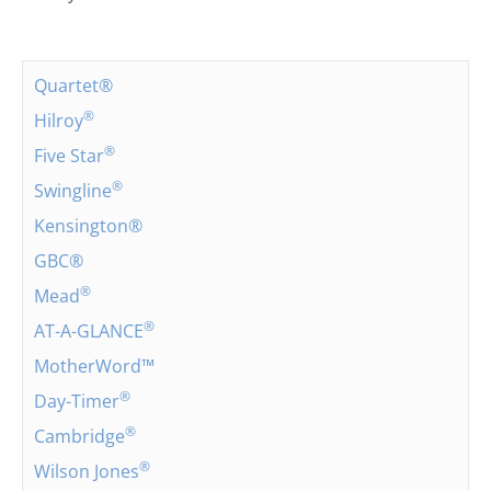
Quartet®
®
Hilroy
®
Five Star
®
Swingline
Kensington®
GBC®
®
Mead
®
AT-A-GLANCE
MotherWord™
®
Day-Timer
®
Cambridge
®
Wilson Jones