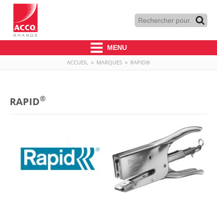
MENU
ACCUEIL
»
MARQUES
»
RAPID®
®
RAPID