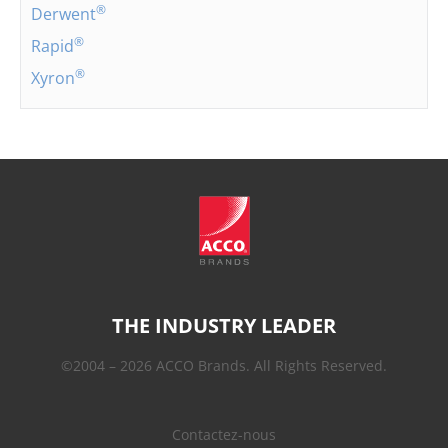
®
Derwent
®
Rapid
®
Xyron
THE INDUSTRY LEADER
©2004 – 2026 ACCO Brands. All Rights Reserved.
Contactez-nous