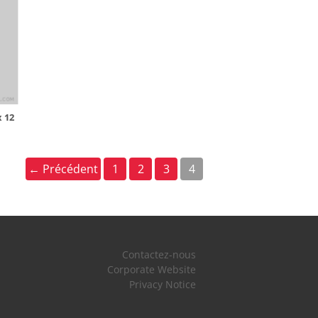
x 12
← Précédent
1
2
3
4
Contactez-nous
Corporate Website
Privacy Notice