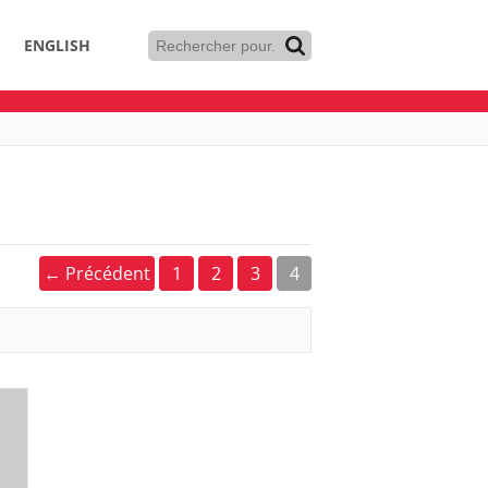
ENGLISH
← Précédent
1
2
3
4