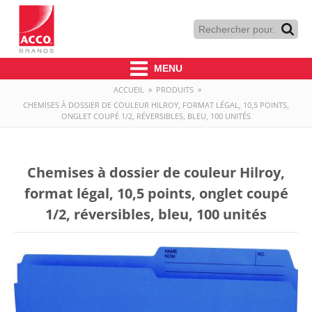
MENU
ACCUEIL
»
PRODUITS
»
CHEMISES À DOSSIER DE COULEUR HILROY, FORMAT LÉGAL, 10,5 POINTS,
ONGLET COUPÉ 1/2, RÉVERSIBLES, BLEU, 100 UNITÉS
Chemises à dossier de couleur Hilroy,
format légal, 10,5 points, onglet coupé
1/2, réversibles, bleu, 100 unités