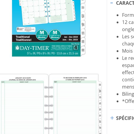
CARACT
Form
12 ca
ongle
Les 
chaq
Mois 
Le re
espac
effec
conti
mens
Bilin
*Offe
SPÉCIF