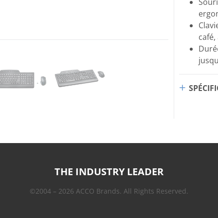
Souri
ergo
Clavi
café,
Durée
jusqu
SPÉCIF
THE INDUSTRY LEADER
©2004 – 2026 ACCO Brands. All Rights Reserved.