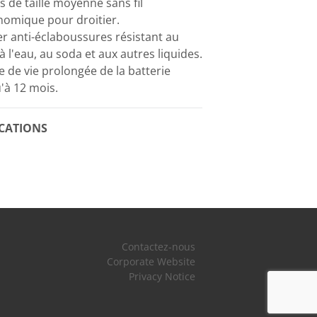
s de taille moyenne sans fil
nomique pour droitier.
er anti-éclaboussures résistant au
 à l'eau, au soda et aux autres liquides.
 de vie prolongée de la batterie
'à 12 mois.
ICATIONS
Contactez-nous
Corporate Website
Privacy Notice