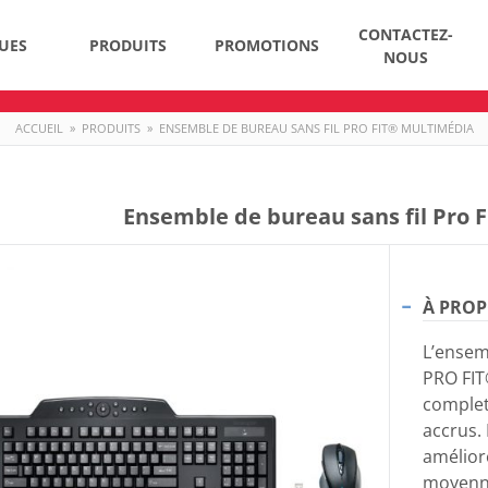
CONTACTEZ-
UES
PRODUITS
PROMOTIONS
NOUS
ACCUEIL
»
PRODUITS
»
ENSEMBLE DE BUREAU SANS FIL PRO FIT® MULTIMÉDIA
Ensemble de bureau sans fil Pro 
À PROP
L’ensem
PRO FIT
complet
accrus. 
améliore
moyenne