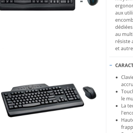
ergonomi
aux util
encombr
dédiées 
au mult
résiste 
et autre
CARACT
Clavi
accru
Touch
le mu
La te
l'en
Haute
frapp