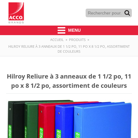
MENU
ACCUEIL
»
PRODUITS
»
HILROY RELIURE À 3 ANNEAUX DE 1 1/2 PO, 11 PO X 8 1/2 PO, ASSORTIMENT
DE COULEURS
Hilroy Reliure à 3 anneaux de 1 1/2 po, 11
po x 8 1/2 po, assortiment de couleurs