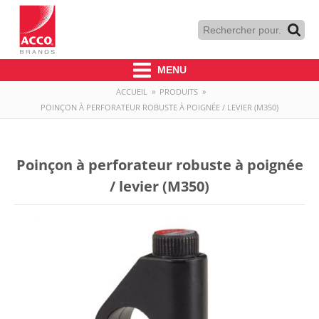
MENU
ACCUEIL
»
PRODUITS
»
POINÇON À PERFORATEUR ROBUSTE À POIGNÉE / LEVIER (M350)
Poinçon à perforateur robuste à poignée
/ levier (M350)