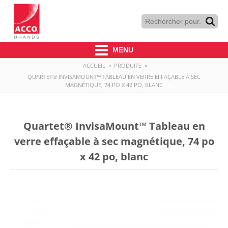
MENU
ACCUEIL
»
PRODUITS
»
QUARTET® INVISAMOUNT™ TABLEAU EN VERRE EFFAÇABLE À SEC
MAGNÉTIQUE, 74 PO X 42 PO, BLANC
Quartet® InvisaMount™ Tableau en
verre effaçable à sec magnétique, 74 po
x 42 po, blanc