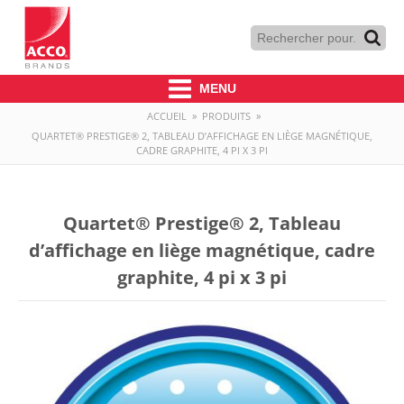
MENU
ACCUEIL
»
PRODUITS
»
QUARTET® PRESTIGE® 2, TABLEAU D’AFFICHAGE EN LIÈGE MAGNÉTIQUE,
CADRE GRAPHITE, 4 PI X 3 PI
Quartet® Prestige® 2, Tableau
d’affichage en liège magnétique, cadre
graphite, 4 pi x 3 pi