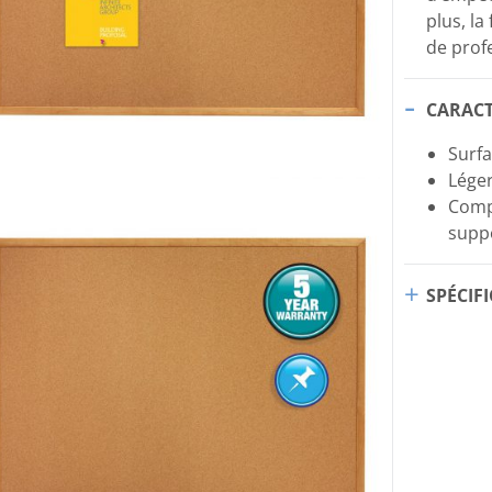
plus, la
de prof
CARACT
Surfa
Léger
Comp
suppo
SPÉCIF