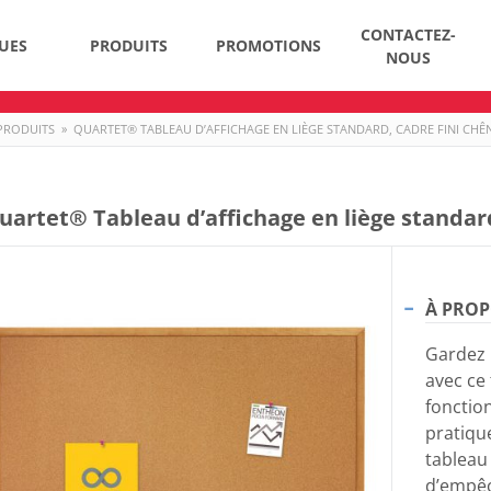
CONTACTEZ-
UES
PRODUITS
PROMOTIONS
NOUS
PRODUITS
»
QUARTET® TABLEAU D’AFFICHAGE EN LIÈGE STANDARD, CADRE FINI CHÊNE,
uartet® Tableau d’affichage en liège standard,
À PROP
Gardez 
avec ce 
fonctio
pratique
tableau 
d’empêc