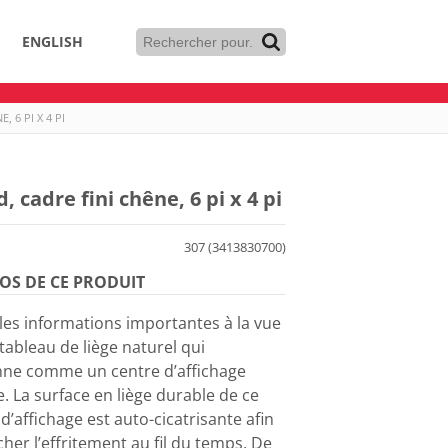
ENGLISH
 6 PI X 4 PI
 cadre fini chêne, 6 pi x 4 pi
307 (3413830700)
OS DE CE PRODUIT
les informations importantes à la vue
tableau de liège naturel qui
nne comme un centre d’affichage
. La surface en liège durable de ce
d’affichage est auto-cicatrisante afin
her l’effritement au fil du temps. De