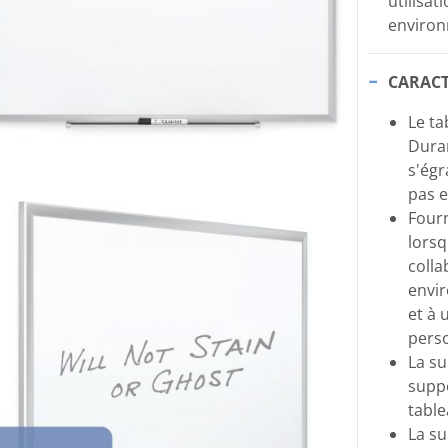
utilisa
environ
CARACT
Le ta
Duram
s'égr
pas e
Fourn
lorsq
colla
envir
et à 
perso
La su
suppo
table
La su