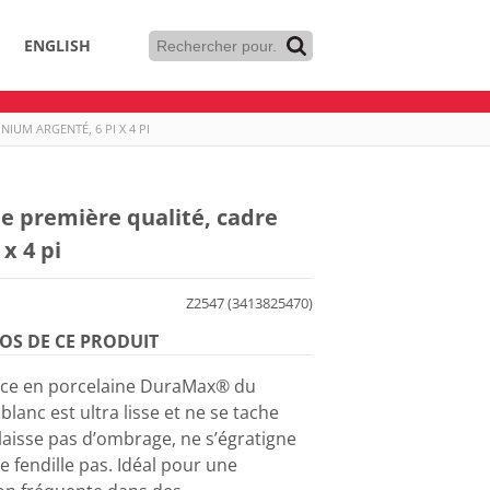
ENGLISH
UM ARGENTÉ, 6 PI X 4 PI
e première qualité, cadre
x 4 pi
Z2547 (3413825470)
OS DE CE PRODUIT
ace en porcelaine DuraMax® du
blanc est ultra lisse et ne se tache
laisse pas d’ombrage, ne s’égratigne
e fendille pas. Idéal pour une