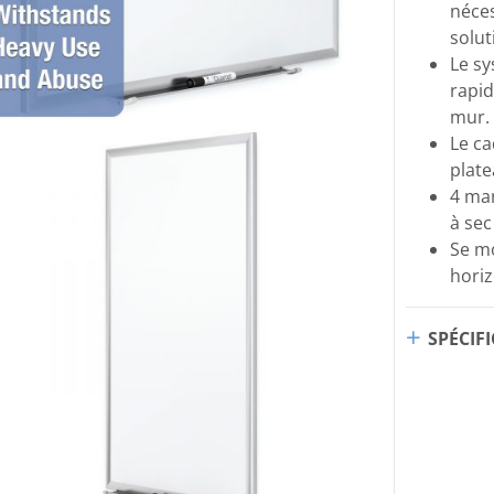
néces
solut
Le sy
rapid
mur.
Le ca
plat
4 mar
à sec
Se m
hori
SPÉCIF