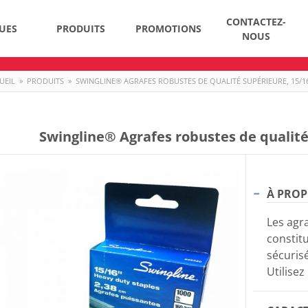
CONTACTEZ-
UES
PRODUITS
PROMOTIONS
NOUS
UEIL
»
PRODUITS
»
SWINGLINE® AGRAFES ROBUSTES DE QUALITÉ SUPÉRIEURE, 15/1
Swingline® Agrafes robustes de qualité
À PROP
Les agr
constitu
sécurisé
Utilise