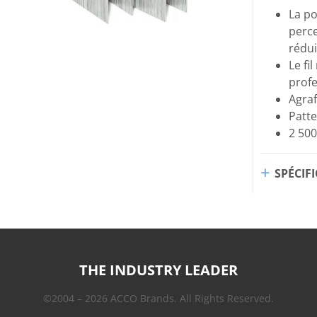
La po
perce
rédui
Le fil
profe
Agraf
Patte
2 500
SPÉCIF
THE INDUSTRY LEADER
©2004 – 2026 ACCO Brands. All Rights Reserved.