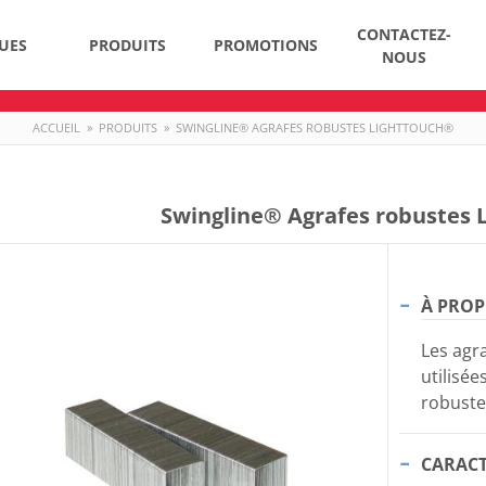
CONTACTEZ-
UES
PRODUITS
PROMOTIONS
NOUS
ACCUEIL
»
PRODUITS
»
SWINGLINE® AGRAFES ROBUSTES LIGHTTOUCH®
Swingline® Agrafes robustes 
À PROP
Les agr
utilisée
robuste
CARACT