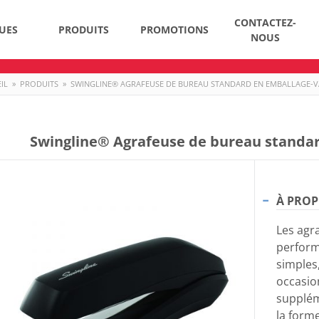
CONTACTEZ-
UES
PRODUITS
PROMOTIONS
NOUS
IL
»
PRODUITS
»
SWINGLINE® AGRAFEUSE DE BUREAU STANDARD EN EMBALLAGE-
Swingline® Agrafeuse de bureau standar
À PROP
Les agr
perform
simples,
occasio
supplém
la form