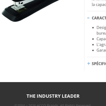
la capac
CARACT
Desig
burea
Capac
L'agr
Garan
SPÉCIF
THE INDUSTRY LEADER
©2004 – 2026 ACCO Brands. All Rights Reserved.